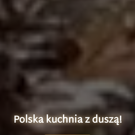
P
o
l
s
k
a
k
u
c
h
n
i
a
z
d
u
s
z
ą
!